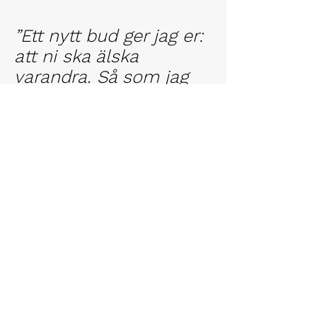
”Ett nytt bud ger jag er:
att ni ska älska
varandra. Så som jag
har älskat er.”
Johannes 13:34
Kontakta oss
Namn