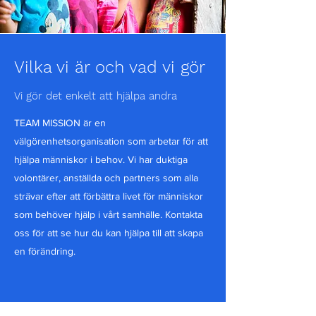
Vilka vi är och vad vi gör
Vi gör det enkelt att hjälpa andra
TEAM MISSION är en
välgörenhetsorganisation som arbetar för att
hjälpa människor i behov. Vi har duktiga
volontärer, anställda och partners som alla
strävar efter att förbättra livet för människor
som behöver hjälp i vårt samhälle. Kontakta
oss för att se hur du kan hjälpa till att skapa
en förändring.